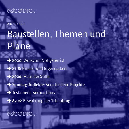
Mehr erfahren…
AKTUELL
Baustellen, Themen und
Pläne
8000:
Wo es am Nötigsten ist
8118:
Kinder- und Jugendarbeit
8006:
Haus der Stille
Sonntagskollekte:
Verschiedene Projekte
Testament, Vermächtnis
8706:
Bewahrung der Schöpfung
Mehr erfahren…