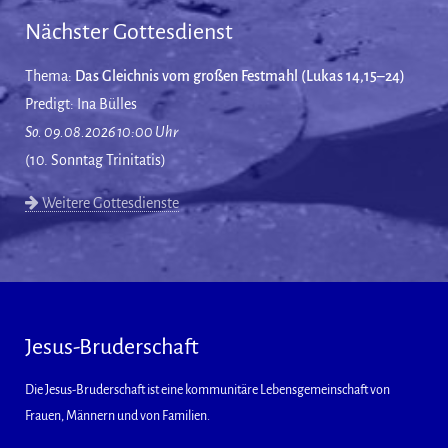
Nächster Gottesdienst
Thema:
Das Gleichnis vom großen Festmahl (Lukas 14,15–24)
Predigt: Ina Bülles
So. 09.08.2026 10:00 Uhr
(10. Sonntag Trinitatis)
Weitere Gottesdienste
Jesus-Bruderschaft
Die Jesus-Bruderschaft ist eine kommunitäre Lebensgemeinschaft von
Frauen, Männern und von Familien.