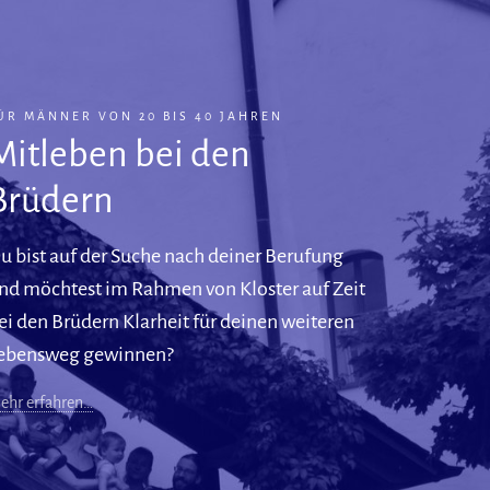
ÜR MÄNNER VON 20 BIS 40 JAHREN
Mitleben bei den
Brüdern
u bist auf der Suche nach deiner Berufung
nd möchtest im Rahmen von Kloster auf Zeit
ei den Brüdern Klarheit für deinen weiteren
ebensweg gewinnen?
ehr erfahren…