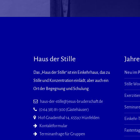
Haus der Stille
Jahr
Das „Haus der Stille“ ist ein Einkehrhaus, das zu
Neu im 
Stille und Konzentration einlädt, aber auch ein
Stille W
Ort der Begegnung und Schulung.
Exerzitie
haus-der-stille@jesus-bruderschaft.de
Seminar
(0 64 38) 81-300 (Gästehäuser)
Hof-Gnadenthal 14, 65597 Hünfelden
Einkehr-
Kontaktformular
Fastenta
Terminanfrage für Gruppen