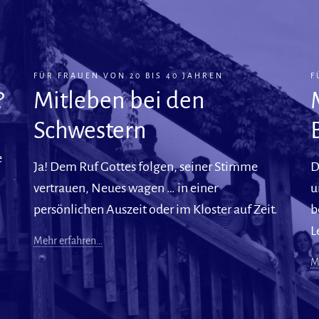
FÜR FRAUEN VON 20 BIS 40 JAHREN
F
?
Mitleben bei den
Schwestern
e
Ja! Dem Ruf Gottes folgen, seiner Stimme
D
vertrauen, Neues wagen … in einer
u
persönlichen Auszeit oder im Kloster auf Zeit.
b
L
Mehr erfahren…
M