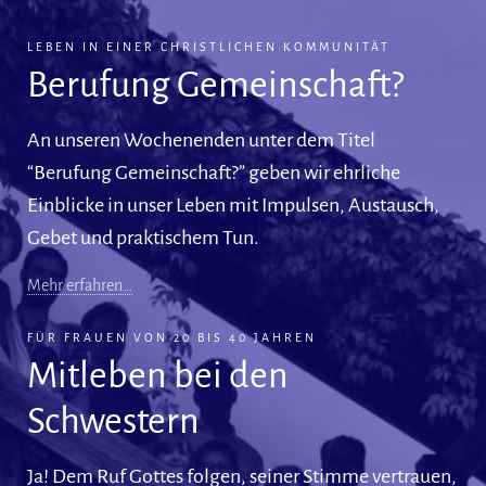
LEBEN IN EINER CHRISTLICHEN KOMMUNITÄT
Berufung Gemeinschaft?
An unseren Wochenenden unter dem Titel
“Berufung Gemeinschaft?” geben wir ehrliche
Einblicke in unser Leben mit Impulsen, Austausch,
Gebet und praktischem Tun.
Mehr erfahren…
FÜR FRAUEN VON 20 BIS 40 JAHREN
Mitleben bei den
Schwestern
Ja! Dem Ruf Gottes folgen, seiner Stimme vertrauen,