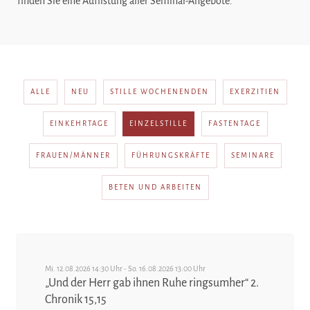
finden Sie eine Auflistung aller Seminar-Angebote.
ALLE
NEU
STILLE WOCHENENDEN
EXERZITIEN
EINKEHRTAGE
EINZELSTILLE
FASTENTAGE
FRAUEN/MÄNNER
FÜHRUNGSKRÄFTE
SEMINARE
BETEN UND ARBEITEN
Mi. 12.08.2026 14:30 Uhr - So. 16.08.2026 13:00 Uhr
„Und der Herr gab ihnen Ruhe ringsumher“ 2.
Chronik 15,15