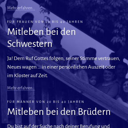
Mehr erfahren…
FÜR FRAUEN VON 20 BIS 40 JAHREN
Mitleben bei den
Schwestern
Ja! Dem Ruf Gottes folgen, seiner Stimme vertrauen,
Neues wagen … in einer persönlichen Auszeit oder
im Kloster auf Zeit.
Mehr erfahren…
FÜR MÄNNER VON 20 BIS 40 JAHREN
Mitleben bei den Brüdern
Du bist auf der Suche nach deiner Berufung und