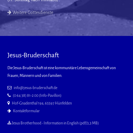
Weitere Gottesdienste
Jesus-Bruderschaft
Die Jesus-Bruderschaft ist eine kommunitäre Lebensgemeinschaft von
Frauen, Männern und von Familien.
info@jesus-bruderschaft.de
(0 64 38) 81-2 00 (Info-Pavillon)
Hof-Gnadenthal 19a, 65597 Hünfelden
Kontaktformular
Jesus Brotherhood - Information in English (pdf/3,3 MB)