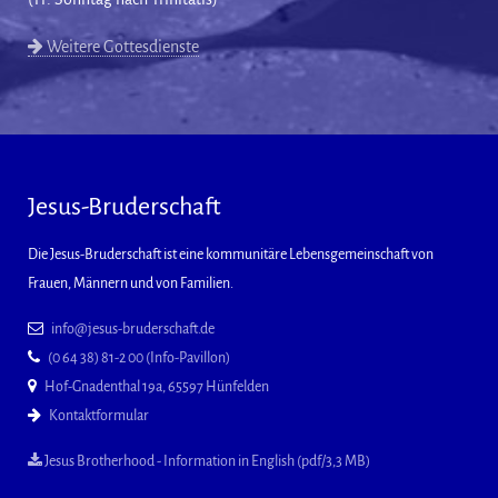
Weitere Gottesdienste
Jesus-Bruderschaft
Die Jesus-Bruderschaft ist eine kommunitäre Lebensgemeinschaft von
Frauen, Männern und von Familien.
info@jesus-bruderschaft.de
(0 64 38) 81-2 00 (Info-Pavillon)
Hof-Gnadenthal 19a, 65597 Hünfelden
Kontaktformular
Jesus Brotherhood - Information in English (pdf/3,3 MB)