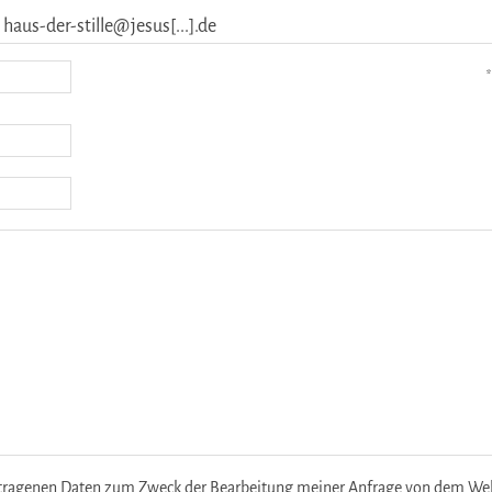
haus-der-stille@jesus[...].de
*
etragenen Daten zum Zweck der Bearbeitung meiner Anfrage von dem Websi