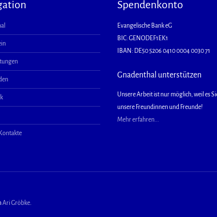
gation
Spendenkonto
al
Evangelische Bank eG
BIC: GENODEF1EK1
ein
IBAN: DE50 5206 0410 0004 0030 71
ltungen
Gnadenthal unterstützen
aden
Unsere Arbeit ist nur möglich, weil es Sie
ek
unsere Freundinnen und Freunde!
Mehr erfahren...
 Kontakte
n
Ari Gröbke
.