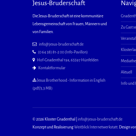
Jesus-Bruderschaft
Navi
Die Jesus-Bruderschaft ist eine kommunitäre
Gnadenth
Lebensgemeinschaft von Frauen, Männern und
Zu Gast s
von Familien.
Veransta
info@jesus-bruderschaft.de
Klosterl
(0 64 38) 81-2 00 (Info-Pavillon)
Hof-Gnadenthal 19a, 65597 Hünfelden
Mediath
Kontaktformular
Aktuell
Jesus Brotherhood - Information in English
Info und
(pdf/3,3 MB)
© 2026 Kloster Gnadenthal |
info@jesus-bruderschaft.de
Konzept und Realisierung
Weitblick Internetwerkstatt
. Design vo