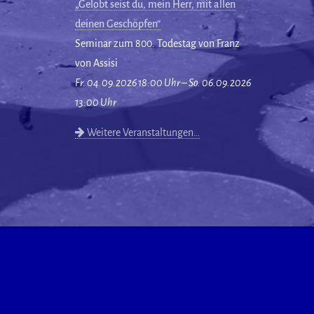
„Gelobt seist du, mein Herr, mit allen
deinen Geschöpfen“
Seminar zum 800. Todestag von Franz
von Assisi
Fr. 04.09.2026 18:00 Uhr – So. 06.09.2026
13:00 Uhr
Weitere Veranstaltungen…