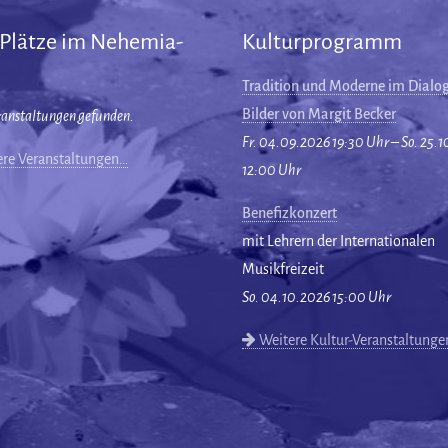
 Plätze im Nehemia-
Kulturprogramm
Tradition und Moderne im Dialog
Bilder von Margit Becker
ranstaltungen gefunden.
Fr. 04.09.2026 19:30 Uhr – So. 25.
re Veranstaltungen…
12:00 Uhr
Benefizkonzert
mit Lehrern der Internationalen
Musikfreizeit
So. 04.10.2026 15:00 Uhr
Weitere Kultur-Veranstaltung