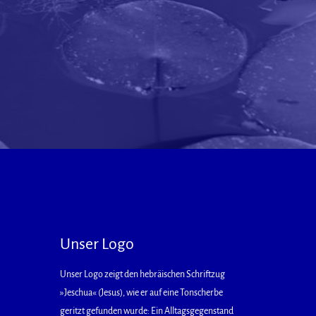
Unser Logo
Unser Logo zeigt den hebräischen Schriftzug
»Jeschua« (Jesus), wie er auf eine Tonscherbe
geritzt gefunden wurde: Ein Alltagsgegenstand