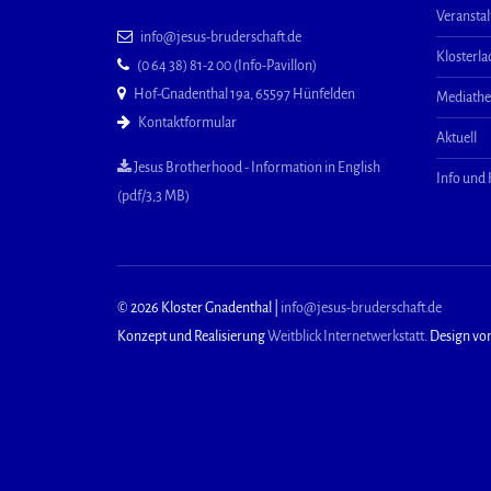
Veransta
info@jesus-bruderschaft.de
Klosterl
(0 64 38) 81-2 00 (Info-Pavillon)
Hof-Gnadenthal 19a, 65597 Hünfelden
Mediath
Kontaktformular
Aktuell
Jesus Brotherhood - Information in English
Info und
(pdf/3,3 MB)
© 2026 Kloster Gnadenthal |
info@jesus-bruderschaft.de
Konzept und Realisierung
Weitblick Internetwerkstatt
. Design vo