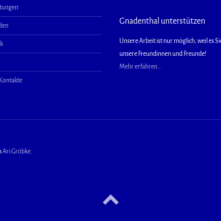
ltungen
Gnadenthal unterstützen
aden
Unsere Arbeit ist nur möglich, weil es Sie
ek
unsere Freundinnen und Freunde!
Mehr erfahren...
 Kontakte
n
Ari Gröbke
.