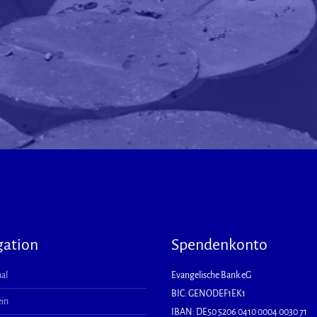
gation
Spendenkonto
al
Evangelische Bank eG
BIC: GENODEF1EK1
ein
IBAN: DE50 5206 0410 0004 0030 71