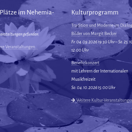
 Plätze im Nehemia-
Kulturprogramm
Tradition und Moderne im Dialog
Bilder von Margit Becker
ranstaltungen gefunden.
Fr. 04.09.2026 19:30 Uhr – So. 25.
re Veranstaltungen…
12:00 Uhr
Benefizkonzert
mit Lehrern der Internationalen
Musikfreizeit
So. 04.10.2026 15:00 Uhr
Weitere Kultur-Veranstaltung