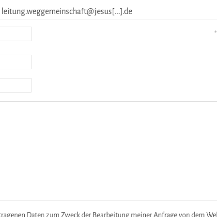
: leitung.weggemeinschaft@jesus[...].de
*
etragenen Daten zum Zweck der Bearbeitung meiner Anfrage von dem Websi