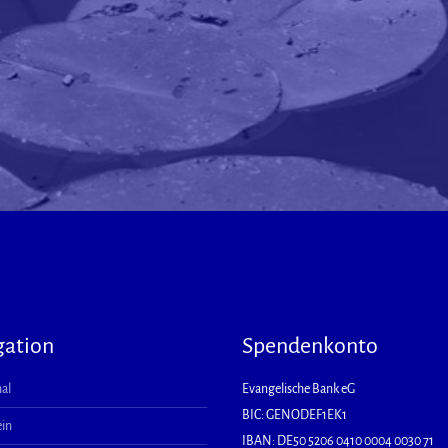
gation
Spendenkonto
al
Evangelische Bank eG
BIC: GENODEF1EK1
ein
IBAN: DE50 5206 0410 0004 0030 71