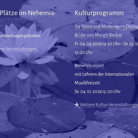
 Plätze im Nehemia-
Kulturprogramm
Tradition und Moderne im Dialog
Bilder von Margit Becker
ranstaltungen gefunden.
Fr. 04.09.2026 19:30 Uhr – So. 25.
re Veranstaltungen…
12:00 Uhr
Benefizkonzert
mit Lehrern der Internationalen
Musikfreizeit
So. 04.10.2026 15:00 Uhr
Weitere Kultur-Veranstaltung