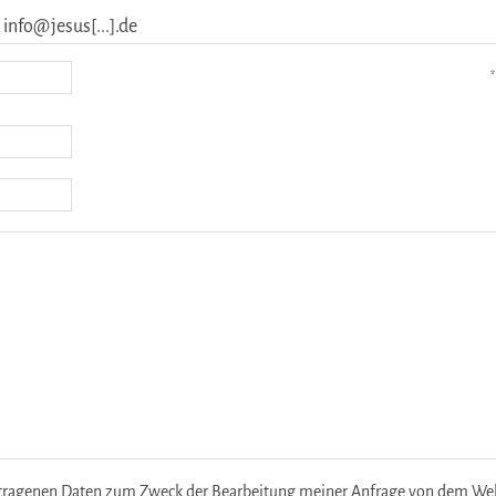
 info@jesus[...].de
*
etragenen Daten zum Zweck der Bearbeitung meiner Anfrage von dem Websi