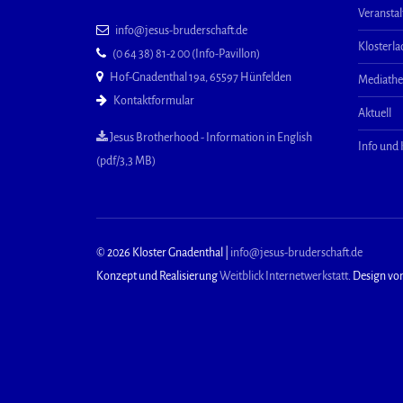
Veransta
info@jesus-bruderschaft.de
Klosterl
(0 64 38) 81-2 00 (Info-Pavillon)
Hof-Gnadenthal 19a, 65597 Hünfelden
Mediath
Kontaktformular
Aktuell
Jesus Brotherhood - Information in English
Info und
(pdf/3,3 MB)
© 2026 Kloster Gnadenthal |
info@jesus-bruderschaft.de
Konzept und Realisierung
Weitblick Internetwerkstatt
. Design vo