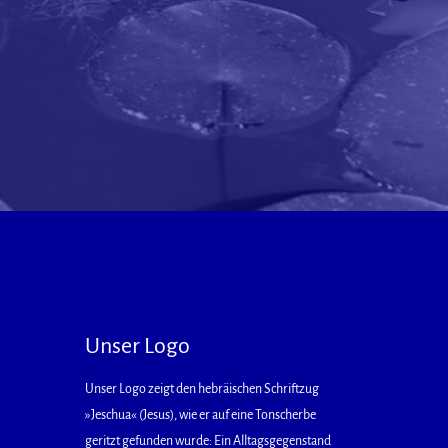
Unser Logo
Unser Logo zeigt den hebräischen Schriftzug
»Jeschua« (Jesus), wie er auf eine Tonscherbe
geritzt gefunden wurde: Ein Alltagsgegenstand