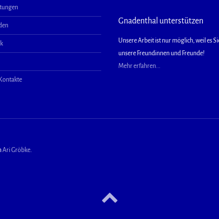
ltungen
Gnadenthal unterstützen
aden
Unsere Arbeit ist nur möglich, weil es Sie
ek
unsere Freundinnen und Freunde!
Mehr erfahren...
 Kontakte
n
Ari Gröbke
.