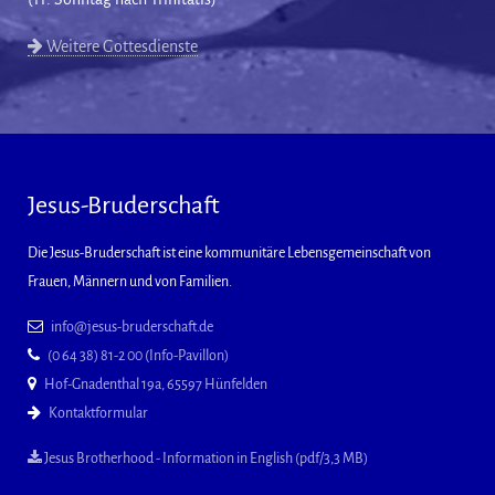
Weitere Gottesdienste
Jesus-Bruderschaft
Die Jesus-Bruderschaft ist eine kommunitäre Lebensgemeinschaft von
Frauen, Männern und von Familien.
info@jesus-bruderschaft.de
(0 64 38) 81-2 00 (Info-Pavillon)
Hof-Gnadenthal 19a, 65597 Hünfelden
Kontaktformular
Jesus Brotherhood - Information in English (pdf/3,3 MB)