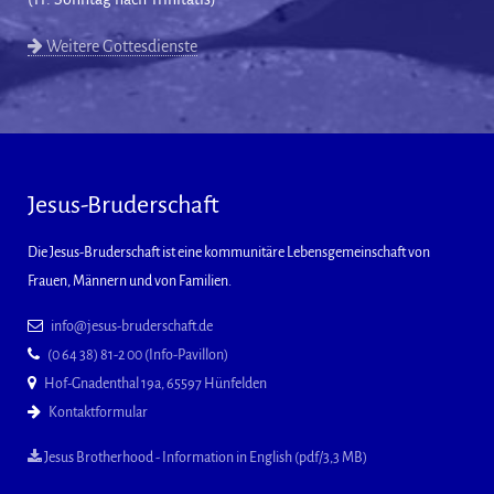
Weitere Gottesdienste
Jesus-Bruderschaft
Die Jesus-Bruderschaft ist eine kommunitäre Lebensgemeinschaft von
Frauen, Männern und von Familien.
info@jesus-bruderschaft.de
(0 64 38) 81-2 00 (Info-Pavillon)
Hof-Gnadenthal 19a, 65597 Hünfelden
Kontaktformular
Jesus Brotherhood - Information in English (pdf/3,3 MB)