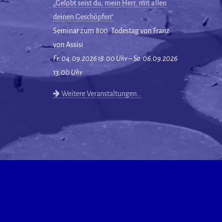
„Gelobt seist du, mein Herr, mit allen
deinen Geschöpfen“
Seminar zum 800. Todestag von Franz
von Assisi
Fr. 04.09.2026 18:00 Uhr – So. 06.09.2026
13:00 Uhr
Weitere Veranstaltungen…