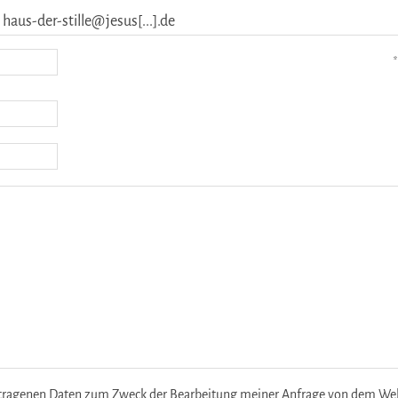
haus-der-stille@jesus[...].de
*
etragenen Daten zum Zweck der Bearbeitung meiner Anfrage von dem Websi