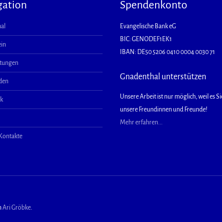
gation
Spendenkonto
al
Evangelische Bank eG
BIC: GENODEF1EK1
ein
IBAN: DE50 5206 0410 0004 0030 71
ltungen
Gnadenthal unterstützen
aden
Unsere Arbeit ist nur möglich, weil es Sie
ek
unsere Freundinnen und Freunde!
Mehr erfahren...
 Kontakte
n
Ari Gröbke
.