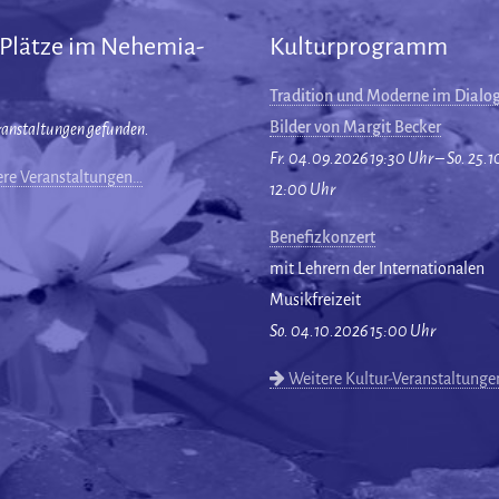
 Plätze im Nehemia-
Kulturprogramm
Tradition und Moderne im Dialog
Bilder von Margit Becker
ranstaltungen gefunden.
Fr. 04.09.2026 19:30 Uhr – So. 25.
re Veranstaltungen…
12:00 Uhr
Benefizkonzert
mit Lehrern der Internationalen
Musikfreizeit
So. 04.10.2026 15:00 Uhr
Weitere Kultur-Veranstaltung