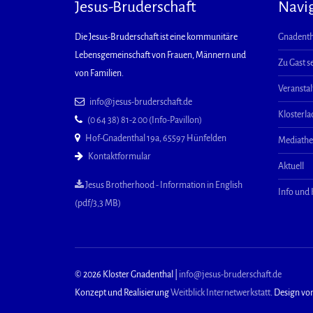
Jesus-Bruderschaft
Navi
Die Jesus-Bruderschaft ist eine kommunitäre
Gnadenth
Lebensgemeinschaft von Frauen, Männern und
Zu Gast s
von Familien.
Veransta
info@jesus-bruderschaft.de
Klosterl
(0 64 38) 81-2 00 (Info-Pavillon)
Hof-Gnadenthal 19a, 65597 Hünfelden
Mediath
Kontaktformular
Aktuell
Jesus Brotherhood - Information in English
Info und
(pdf/3,3 MB)
© 2026 Kloster Gnadenthal |
info@jesus-bruderschaft.de
Konzept und Realisierung
Weitblick Internetwerkstatt
. Design vo