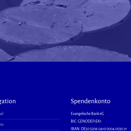
gation
Spendenkonto
al
Evangelische Bank eG
BIC: GENODEF1EK1
ein
IBAN: DE50 5206 0410 0004 0030 71