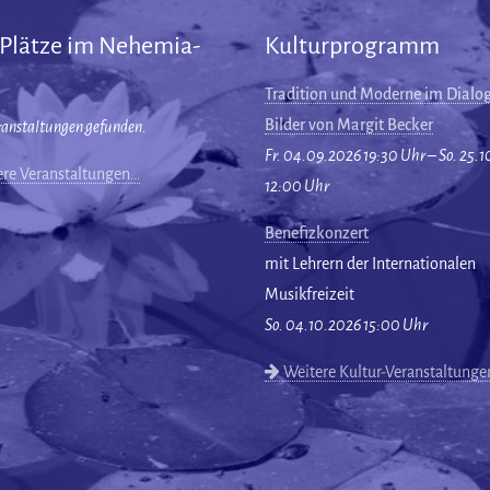
 Plätze im Nehemia-
Kulturprogramm
Tradition und Moderne im Dialog
Bilder von Margit Becker
ranstaltungen gefunden.
Fr. 04.09.2026 19:30 Uhr – So. 25.
re Veranstaltungen…
12:00 Uhr
Benefizkonzert
mit Lehrern der Internationalen
Musikfreizeit
So. 04.10.2026 15:00 Uhr
Weitere Kultur-Veranstaltung