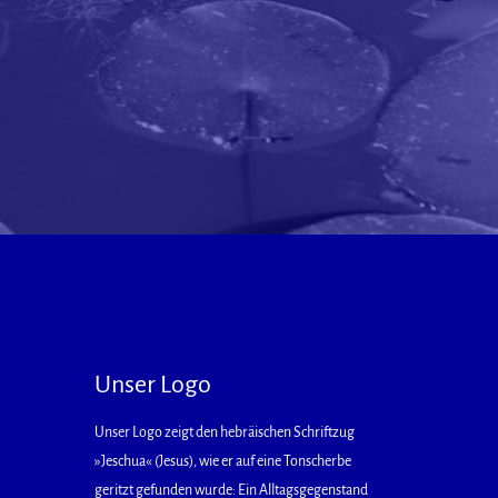
Unser Logo
Unser Logo zeigt den hebräischen Schriftzug
»Jeschua« (Jesus), wie er auf eine Tonscherbe
geritzt gefunden wurde: Ein Alltagsgegenstand