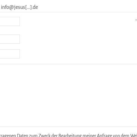
 info@jesus[...].de
*
etragenen Daten zum Zweck der Bearbeitung meiner Anfrage von dem Websi