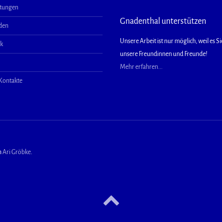
ltungen
Gnadenthal unterstützen
aden
Unsere Arbeit ist nur möglich, weil es Sie
ek
unsere Freundinnen und Freunde!
Mehr erfahren...
 Kontakte
n
Ari Gröbke
.