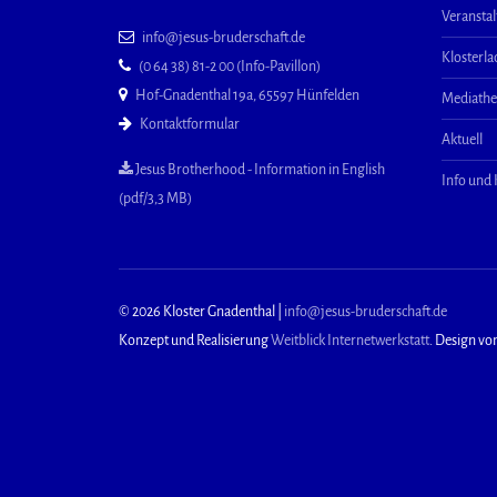
Veransta
info@jesus-bruderschaft.de
Klosterl
(0 64 38) 81-2 00 (Info-Pavillon)
Hof-Gnadenthal 19a, 65597 Hünfelden
Mediath
Kontaktformular
Aktuell
Jesus Brotherhood - Information in English
Info und
(pdf/3,3 MB)
© 2026 Kloster Gnadenthal |
info@jesus-bruderschaft.de
Konzept und Realisierung
Weitblick Internetwerkstatt
. Design vo