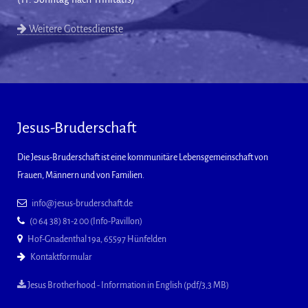
Weitere Gottesdienste
Jesus-Bruderschaft
Die Jesus-Bruderschaft ist eine kommunitäre Lebensgemeinschaft von
Frauen, Männern und von Familien.
info@jesus-bruderschaft.de
(0 64 38) 81-2 00 (Info-Pavillon)
Hof-Gnadenthal 19a, 65597 Hünfelden
Kontaktformular
Jesus Brotherhood - Information in English (pdf/3,3 MB)