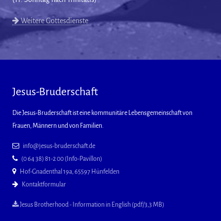
Weitere Gottesdienste
Jesus-Bruderschaft
Die Jesus-Bruderschaft ist eine kommunitäre Lebensgemeinschaft von
Frauen, Männern und von Familien.
info@jesus-bruderschaft.de
(0 64 38) 81-2 00 (Info-Pavillon)
Hof-Gnadenthal 19a, 65597 Hünfelden
Kontaktformular
Jesus Brotherhood - Information in English (pdf/3,3 MB)