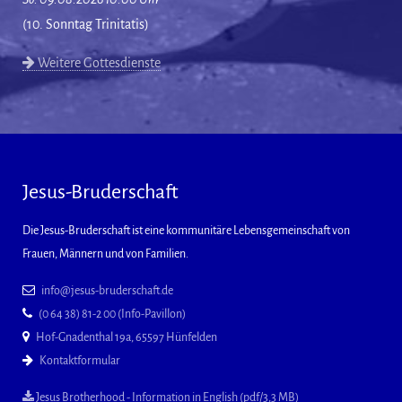
(10. Sonntag Trinitatis)
Weitere Gottesdienste
Jesus-Bruderschaft
Die Jesus-Bruderschaft ist eine kommunitäre Lebensgemeinschaft von
Frauen, Männern und von Familien.
info@jesus-bruderschaft.de
(0 64 38) 81-2 00 (Info-Pavillon)
Hof-Gnadenthal 19a, 65597 Hünfelden
Kontaktformular
Jesus Brotherhood - Information in English (pdf/3,3 MB)