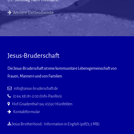
Weitere Gottesdienste
Jesus-Bruderschaft
Die Jesus-Bruderschaft ist eine kommunitäre Lebensgemeinschaft von
Frauen, Männern und von Familien.
info@jesus-bruderschaft.de
(0 64 38) 81-2 00 (Info-Pavillon)
Hof-Gnadenthal 19a, 65597 Hünfelden
Kontaktformular
Jesus Brotherhood - Information in English (pdf/3,3 MB)