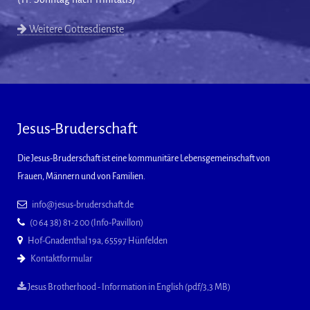
Weitere Gottesdienste
Jesus-Bruderschaft
Die Jesus-Bruderschaft ist eine kommunitäre Lebensgemeinschaft von
Frauen, Männern und von Familien.
info@jesus-bruderschaft.de
(0 64 38) 81-2 00 (Info-Pavillon)
Hof-Gnadenthal 19a, 65597 Hünfelden
Kontaktformular
Jesus Brotherhood - Information in English (pdf/3,3 MB)