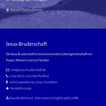
Weitere Gottesdienste
Jesus-Bruderschaft
Die Jesus-Bruderschaft ist eine kommunitäre Lebensgemeinschaft von
Frauen, Männern und von Familien.
info@jesus-bruderschaft.de
(0 64 38) 81-2 00 (Info-Pavillon)
Hof-Gnadenthal 19a, 65597 Hünfelden
Kontaktformular
Jesus Brotherhood - Information in English (pdf/3,3 MB)