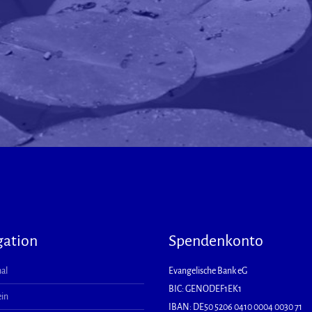
gation
Spendenkonto
al
Evangelische Bank eG
BIC: GENODEF1EK1
ein
IBAN: DE50 5206 0410 0004 0030 71