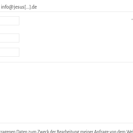
 info@jesus[...].de
*
etragenen Daten zum Zweck der Bearbeitung meiner Anfrage von dem Websi