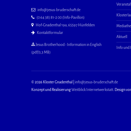
Veransta
info@jesus-bruderschaft.de
Klosterl
(0 64 38) 81-2 00 (Info-Pavillon)
Hof-Gnadenthal 19a, 65597 Hünfelden
Mediath
Kontaktformular
Aktuell
Jesus Brotherhood - Information in English
Info und
(pdf/3,3 MB)
© 2026 Kloster Gnadenthal |
info@jesus-bruderschaft.de
Konzept und Realisierung
Weitblick Internetwerkstatt
. Design vo