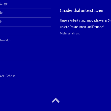
ltungen
Gnadenthal unterstützen
aden
Unsere Arbeit ist nur möglich, weil es Sie
ek
unsere Freundinnen und Freunde!
Mehr erfahren...
 Kontakte
n
Ari Gröbke
.