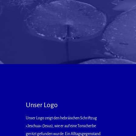
Unser Logo
Unser Logo zeigt den hebräischen Schriftzug
»Jeschua« (Jesus), wie er auf eine Tonscherbe
geritzt gefunden wurde: Ein Alltagsgegenstand