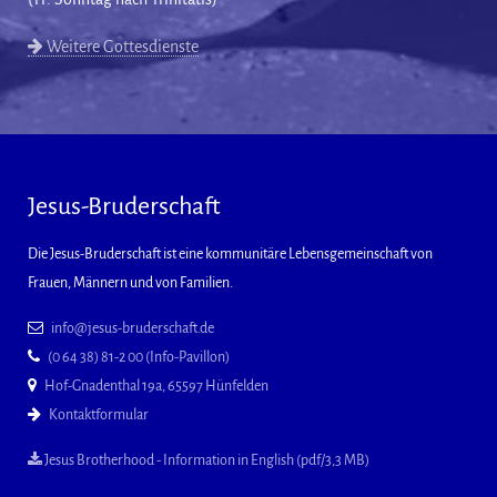
Weitere Gottesdienste
Jesus-Bruderschaft
Die Jesus-Bruderschaft ist eine kommunitäre Lebensgemeinschaft von
Frauen, Männern und von Familien.
info@jesus-bruderschaft.de
(0 64 38) 81-2 00 (Info-Pavillon)
Hof-Gnadenthal 19a, 65597 Hünfelden
Kontaktformular
Jesus Brotherhood - Information in English (pdf/3,3 MB)