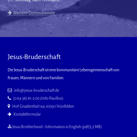
Weitere Gottesdienste
Jesus-Bruderschaft
Die Jesus-Bruderschaft ist eine kommunitäre Lebensgemeinschaft von
Frauen, Männern und von Familien.
info@jesus-bruderschaft.de
(0 64 38) 81-2 00 (Info-Pavillon)
Hof-Gnadenthal 19a, 65597 Hünfelden
Kontaktformular
Jesus Brotherhood - Information in English (pdf/3,3 MB)