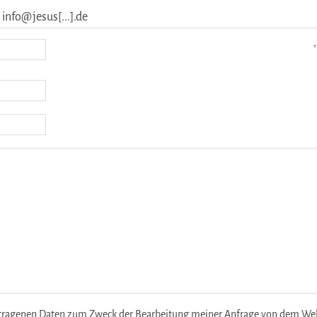
 info@jesus[...].de
*
etragenen Daten zum Zweck der Bearbeitung meiner Anfrage von dem Websi