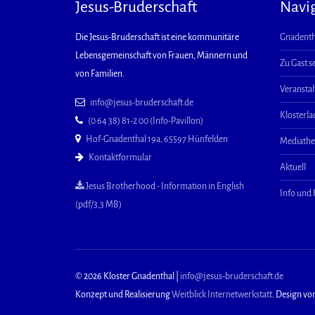
Jesus-Bruderschaft
Navi
Die Jesus-Bruderschaft ist eine kommunitäre
Gnadenth
Lebensgemeinschaft von Frauen, Männern und
Zu Gast s
von Familien.
Veransta
info@jesus-bruderschaft.de
Klosterl
(0 64 38) 81-2 00 (Info-Pavillon)
Hof-Gnadenthal 19a, 65597 Hünfelden
Mediath
Kontaktformular
Aktuell
Jesus Brotherhood - Information in English
Info und
(pdf/3,3 MB)
© 2026 Kloster Gnadenthal |
info@jesus-bruderschaft.de
Konzept und Realisierung
Weitblick Internetwerkstatt
. Design vo