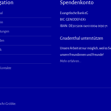
gation
Spendenkonto
al
Evangelische Bank eG
BIC: GENODEF1EK1
ein
IBAN: DE50 5206 0410 0004 0030 71
ltungen
Gnadenthal unterstützen
aden
Unsere Arbeit ist nur möglich, weil es Sie
ek
unsere Freundinnen und Freunde!
Mehr erfahren...
 Kontakte
n
Ari Gröbke
.