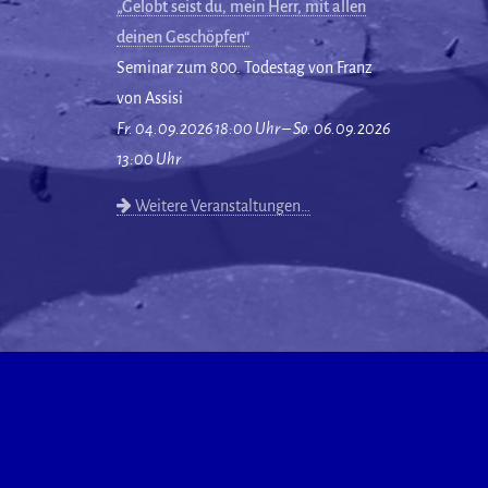
„Gelobt seist du, mein Herr, mit allen
deinen Geschöpfen“
Seminar zum 800. Todestag von Franz
von Assisi
Fr. 04.09.2026 18:00 Uhr – So. 06.09.2026
13:00 Uhr
Weitere Veranstaltungen…