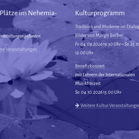
 Plätze im Nehemia-
Kulturprogramm
Tradition und Moderne im Dialog
Bilder von Margit Becker
ranstaltungen gefunden.
Fr. 04.09.2026 19:30 Uhr – So. 25.
re Veranstaltungen…
12:00 Uhr
Benefizkonzert
mit Lehrern der Internationalen
Musikfreizeit
So. 04.10.2026 15:00 Uhr
Weitere Kultur-Veranstaltung