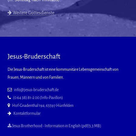
Weitere Gottesdienste
Jesus-Bruderschaft
Die Jesus-Bruderschaft ist eine kommunitäre Lebensgemeinschaft von
Frauen, Männern und von Familien.
info@jesus-bruderschaft.de
(0 64 38) 81-2 00 (Info-Pavillon)
Hof-Gnadenthal 19a, 65597 Hünfelden
Kontaktformular
Jesus Brotherhood - Information in English (pdf/3,3 MB)