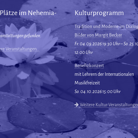
 Plätze im Nehemia-
Kulturprogramm
Tradition und Moderne im Dialog
Bilder von Margit Becker
ranstaltungen gefunden.
Fr. 04.09.2026 19:30 Uhr – So. 25.
re Veranstaltungen…
12:00 Uhr
Benefizkonzert
mit Lehrern der Internationalen
Musikfreizeit
So. 04.10.2026 15:00 Uhr
Weitere Kultur-Veranstaltung