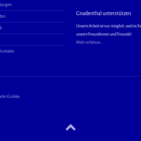
ltungen
Gnadenthal unterstützen
aden
Unsere Arbeit ist nur möglich, weil es Sie
ek
unsere Freundinnen und Freunde!
Mehr erfahren...
 Kontakte
n
Ari Gröbke
.