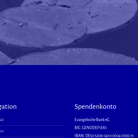
gation
Spendenkonto
al
Evangelische Bank eG
BIC: GENODEF1EK1
ein
IBAN: DE50 5206 0410 0004 0030 71