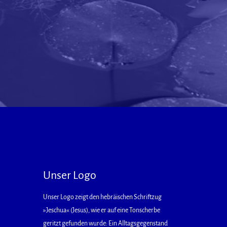
Unser Logo
Unser Logo zeigt den hebräischen Schriftzug
»Jeschua« (Jesus), wie er auf eine Tonscherbe
geritzt gefunden wurde: Ein Alltagsgegenstand