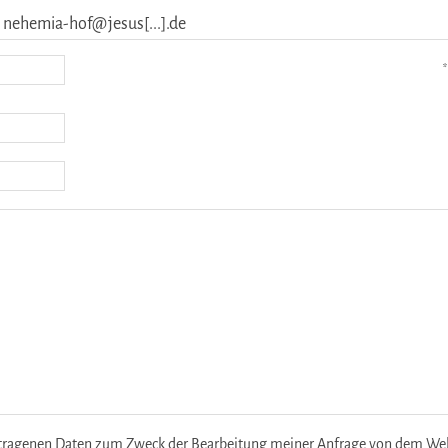
: nehemia-hof@jesus[...].de
*
etragenen Daten zum Zweck der Bearbeitung meiner Anfrage von dem Websi