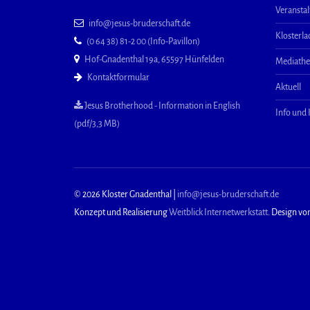
Veransta
info@jesus-bruderschaft.de
Klosterl
(0 64 38) 81-2 00 (Info-Pavillon)
Hof-Gnadenthal 19a, 65597 Hünfelden
Mediath
Kontaktformular
Aktuell
Jesus Brotherhood - Information in English
Info und
(pdf/3,3 MB)
© 2026 Kloster Gnadenthal |
info@jesus-bruderschaft.de
Konzept und Realisierung
Weitblick Internetwerkstatt
. Design vo