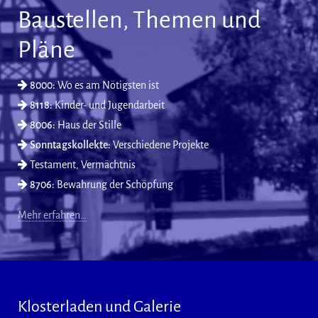
Baustellen, Themen und
Pläne
8000:
Wo es am Nötigsten ist
8118:
Kinder- und Jugendarbeit
8006:
Haus der Stille
Sonntagskollekte:
Verschiedene Projekte
Testament, Vermächtnis
8706:
Bewahrung der Schöpfung
Mehr erfahren…
Klosterladen und Galerie