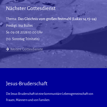
Nächster Gottesdienst
Thema:
Das Gleichnis vom großen Festmahl (Lukas 14,15–24)
Predigt: Ina Bülles
So. 09.08.2026 10:00 Uhr
(10. Sonntag Trinitatis)
Weitere Gottesdienste
Jesus-Bruderschaft
Die Jesus-Bruderschaft ist eine kommunitäre Lebensgemeinschaft von
Frauen, Männern und von Familien.