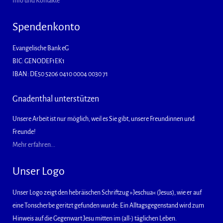
Info und Kontakte
Spendenkonto
Evangelische Bank eG
BIC: GENODEF1EK1
IBAN: DE50 5206 0410 0004 0030 71
Gnadenthal unterstützen
Unsere Arbeit ist nur möglich, weil es Sie gibt, unsere Freundinnen und
Freunde!
Mehr erfahren...
Unser Logo
Unser Logo zeigt den hebräischen Schriftzug »Jeschua« (Jesus), wie er auf
eine Tonscherbe geritzt gefunden wurde: Ein Alltagsgegenstand wird zum
Hinweis auf die Gegenwart Jesu mitten im (all-) täglichen Leben.