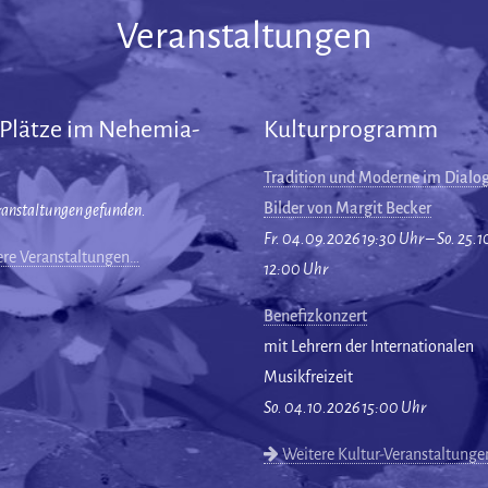
Veranstaltungen
 Plätze im Nehemia-
Kulturprogramm
Tradition und Moderne im Dialog
Bilder von Margit Becker
ranstaltungen gefunden.
Fr. 04.09.2026 19:30 Uhr – So. 25.
re Veranstaltungen…
12:00 Uhr
Benefizkonzert
mit Lehrern der Internationalen
Musikfreizeit
So. 04.10.2026 15:00 Uhr
Weitere Kultur-Veranstaltung