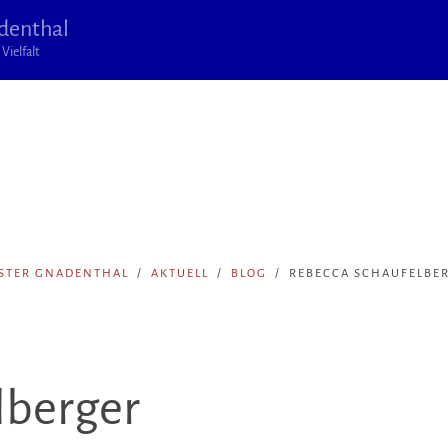
denthal
Vielfalt
STER GNADENTHAL
AKTUELL
BLOG
REBECCA SCHAUFELBE
lberger