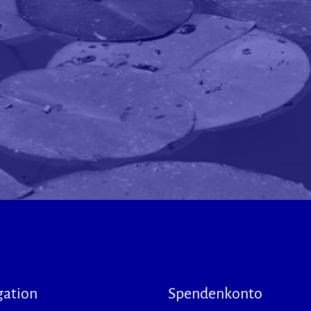
gation
Spendenkonto