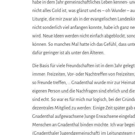
habe in dem Jahr gemeinschaftliches Leben kennen- und
nicht alles Gold ist, was glänzt und es – oh Wunder – a
Liturgie, die mir zwar als in der evangelischen Landesk
nicht sonderlich viel anfangen konnte, habe ich ganz ne
wird. Neue Ideen werden nicht einfach abgeblockt, sond
können. So manches Mal hatte ich das Gefühl, dass unt
dafür geringer ist als unter den Älteren.
Die Basis für viele Freundschaften ist in dem Jahr gel
immer: Freizeiten, Vor- oder Nachtreffen von Freizeiten
so Freunde treffen, … Gnadenthal wurde mir zur Heima
eigenen Person und die Nachfragen sind ehrlich und di
sind echt. So war es für mich nur logisch, bei der Grü
dezentrales Mitglied zu werden. Einige Zeit später gab 
Gnadenthal aufgewachsene Junge Erwachsene eingelade
Menschen an Gnadenthal binden möchte. Ich war begeist
(Gnadenthaler Jugendgemeinschaft) im Leitungsteam m