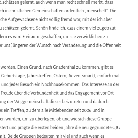
 schätzen gelernt, auch wenn man recht schnell merkt, dass
uch in christlichen Gemeinschaften ordentlich „menschelt“. Die
irche Aufgewachsene nicht völlig fremd war, mit der ich aber
u schätzen gelernt. Schön finde ich, dass einem viel zugetraut
ern es wird Freiraum geschaffen, um sie verwirklichen zu
er uns Jüngeren der Wunsch nach Veränderung und die Offenheit
egt worden. Einen Grund, nach Gnadenthal zu kommen, gibt es
, Geburtstage, Jahrestreffen, Ostern, Adventsmarkt, einfach mal
t und jeder Besuch ein Nachhausekommen. Das Interesse an der
e Freude über die Verbundenheit und das Engagement vor Ort
ndung der Weggemeinschaft dieser beizutreten und dadurch
es ein Treffen, zu dem alle Mitlebenden seit 2006 und in
n wurden, um zu überlegen, ob und wie sich diese Gruppe
ert und prägte die ersten beiden Jahre die neu gegründete
GJG
it. Beide Gruppen bedeuten mir viel und auch wenn es