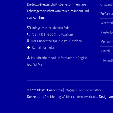
Die Jesus-Bruderschaft ist eine kommunitäre
Gnadenth
Lebensgemeinschaft von Frauen, Männern und
Zu Gast s
von Familien.
Veransta
info@jesus-bruderschaft.de
Klosterl
(0 64 38) 81-2 00 (Info-Pavillon)
Hof-Gnadenthal 19a, 65597 Hünfelden
Mediath
Kontaktformular
Aktuell
Jesus Brotherhood - Information in English
Info und
(pdf/3,3 MB)
© 2026 Kloster Gnadenthal |
info@jesus-bruderschaft.de
Konzept und Realisierung
Weitblick Internetwerkstatt
. Design vo