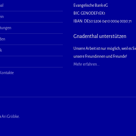
al
Evangelische Bank eG
BIC: GENODEF1EK1
ein
IBAN: DE50 5206 0410 0004 0030 71
ltungen
Gnadenthal unterstützen
aden
Unsere Arbeit ist nur möglich, weil es Sie
ek
unsere Freundinnen und Freunde!
Mehr erfahren...
 Kontakte
n
Ari Gröbke
.