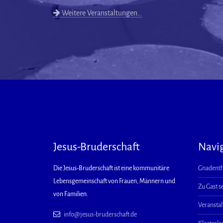
Weitere Veranstaltungen…
Jesus-Bruderschaft
Navi
Die Jesus-Bruderschaft ist eine kommunitäre
Gnadenth
Lebensgemeinschaft von Frauen, Männern und
Zu Gast s
von Familien.
Veransta
info@jesus-bruderschaft.de