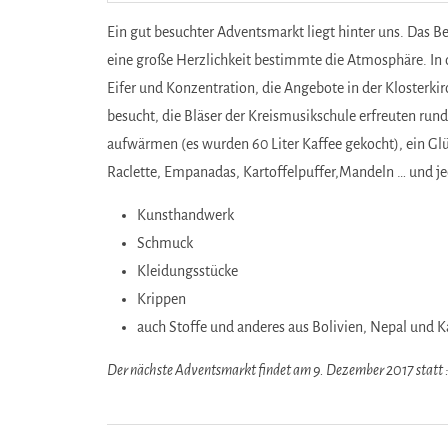
Ein gut besuchter Adventsmarkt liegt hinter uns. Das B
eine große Herzlichkeit bestimmte die Atmosphäre. In d
Eifer und Konzentration, die Angebote in der Klosterki
besucht, die Bläser der Kreismusikschule erfreuten ru
aufwärmen (es wurden 60 Liter Kaffee gekocht), ein Gl
Raclette, Empanadas, Kartoffelpuffer,Mandeln … und j
Kunsthandwerk
Schmuck
Kleidungsstücke
Krippen
auch Stoffe und anderes aus Bolivien, Nepal und 
Der nächste Adventsmarkt findet am 9. Dezember 2017 statt 