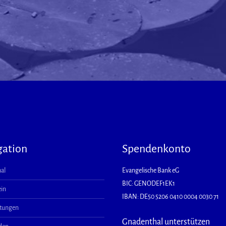
gation
Spendenkonto
al
Evangelische Bank eG
BIC: GENODEF1EK1
ein
IBAN: DE50 5206 0410 0004 0030 71
ltungen
Gnadenthal unterstützen