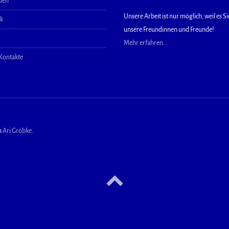
aden
Unsere Arbeit ist nur möglich, weil es Sie
ek
unsere Freundinnen und Freunde!
Mehr erfahren...
 Kontakte
n
Ari Gröbke
.