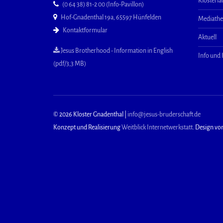
Klosterl
(0 64 38) 81-2 00 (Info-Pavillon)
Hof-Gnadenthal 19a, 65597 Hünfelden
Mediath
Kontaktformular
Aktuell
Jesus Brotherhood - Information in English
Info und
(pdf/3,3 MB)
© 2026 Kloster Gnadenthal |
info@jesus-bruderschaft.de
Konzept und Realisierung
Weitblick Internetwerkstatt
. Design vo