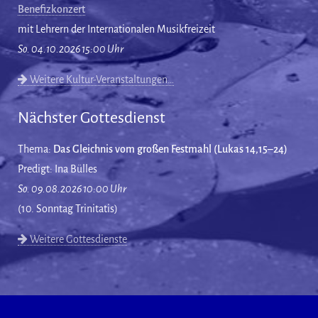
Benefizkonzert
mit Lehrern der Internationalen Musikfreizeit
So. 04.10.2026 15:00 Uhr
Weitere Kultur-Veranstaltungen…
Nächster Gottesdienst
Thema:
Das Gleichnis vom großen Festmahl (Lukas 14,15–24)
Predigt: Ina Bülles
So. 09.08.2026 10:00 Uhr
(10. Sonntag Trinitatis)
Weitere Gottesdienste