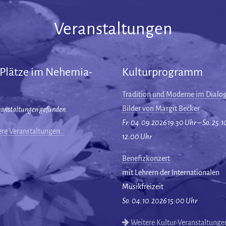
Veranstaltungen
 Plätze im Nehemia-
Kulturprogramm
Tradition und Moderne im Dialog
Bilder von Margit Becker
ranstaltungen gefunden.
Fr. 04.09.2026 19:30 Uhr – So. 25.
re Veranstaltungen…
12:00 Uhr
Benefizkonzert
mit Lehrern der Internationalen
Musikfreizeit
So. 04.10.2026 15:00 Uhr
Weitere Kultur-Veranstaltung