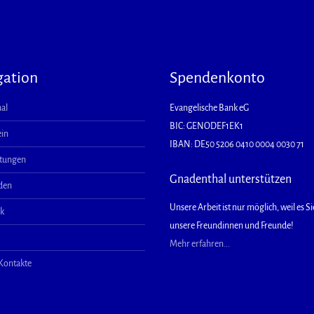
gation
Spendenkonto
al
Evangelische Bank eG
BIC: GENODEF1EK1
ein
IBAN: DE50 5206 0410 0004 0030 71
ltungen
Gnadenthal unterstützen
aden
Unsere Arbeit ist nur möglich, weil es Sie
ek
unsere Freundinnen und Freunde!
Mehr erfahren...
 Kontakte