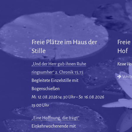
Freie Plätze im Haus der
Freie
Stille
Hof
„Und der Herr gab ihnen Ruhe
Keine Ve
ringsumher“ 2. Chronik 15,15
Weite
Begleitete Einzelstille mit
Bogenschießen
Mi. 12.08.2026 14:30 Uhr – So. 16.08.2026
13:00 Uhr
„Eine Hoffnung, die trägt“
Einkehrwochenende mit