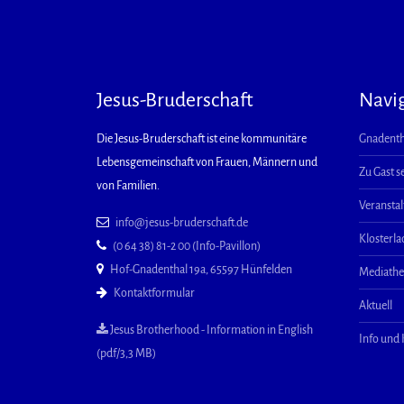
Jesus-Bruderschaft
Navi
Die Jesus-Bruderschaft ist eine kommunitäre
Gnadenth
Lebensgemeinschaft von Frauen, Männern und
Zu Gast s
von Familien.
Veransta
info@jesus-bruderschaft.de
Klosterl
(0 64 38) 81-2 00 (Info-Pavillon)
Hof-Gnadenthal 19a, 65597 Hünfelden
Mediath
Kontaktformular
Aktuell
Jesus Brotherhood - Information in English
Info und
(pdf/3,3 MB)