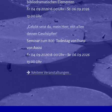
bibliodramatischen Elementen
Fr. 04.09.2026 16:00 Uhr – So. 06.09.2026
13:00 Uhr
„Gelobt seist du, mein Herr, mit allen
deinen Geschöpfen“
Seminar zum 800. Todestag von Franz
von Assisi
Fr. 04.09.2026 18:00 Uhr – So. 06.09.2026
13:00 Uhr
Weitere Veranstaltungen…