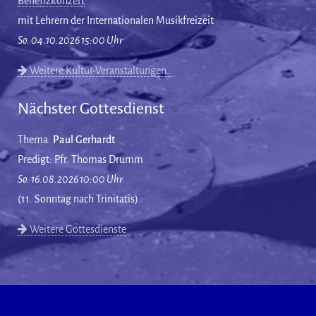
Benefizkonzert
mit Lehrern der Internationalen Musikfreizeit
So. 04.10.2026 15:00 Uhr
Weitere Kultur-Veranstaltungen…
Nächster Gottesdienst
Thema:
Paul Gerhardt
Predigt: Pfr. Thomas Drumm
So. 16.08.2026 10:00 Uhr
(11. Sonntag nach Trinitatis)
Weitere Gottesdienste