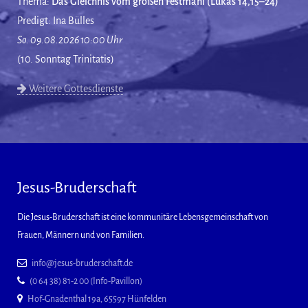
Thema:
Das Gleichnis vom großen Festmahl (Lukas 14,15–24)
Predigt: Ina Bülles
So. 09.08.2026 10:00 Uhr
(10. Sonntag Trinitatis)
Weitere Gottesdienste
Jesus-Bruderschaft
Die Jesus-Bruderschaft ist eine kommunitäre Lebensgemeinschaft von
Frauen, Männern und von Familien.
info@jesus-bruderschaft.de
(0 64 38) 81-2 00 (Info-Pavillon)
Hof-Gnadenthal 19a, 65597 Hünfelden