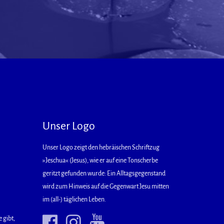
Unser Logo
Unser Logo zeigt den hebräischen Schriftzug
»Jeschua« (Jesus), wie er auf eine Tonscherbe
geritzt gefunden wurde: Ein Alltagsgegenstand
wird zum Hinweis auf die Gegenwart Jesu mitten
im (all-) täglichen Leben.
 gibt,