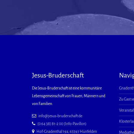
Jesus-Bruderschaft
Navi
Die Jesus-Bruderschaft ist eine kommunitäre
Gnadenth
Lebensgemeinschaft von Frauen, Männern und
Zu Gast s
von Familien.
Veransta
info@jesus-bruderschaft.de
Klosterl
(0 64 38) 81-2 00 (Info-Pavillon)
Hof-Gnadenthal 19a, 65597 Hünfelden
Mediath