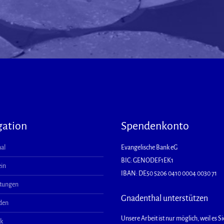
gation
Spendenkonto
al
Evangelische Bank eG
BIC: GENODEF1EK1
ein
IBAN: DE50 5206 0410 0004 0030 71
ltungen
Gnadenthal unterstützen
aden
Unsere Arbeit ist nur möglich, weil es Sie
ek