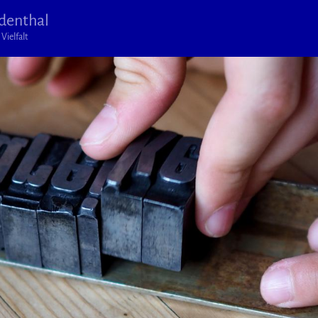
denthal
Vielfalt