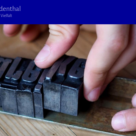
denthal
Vielfalt