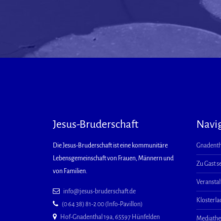
Jesus-Bruderschaft
Navi
Die Jesus-Bruderschaft ist eine kommunitäre
Gnadenth
Lebensgemeinschaft von Frauen, Männern und
Zu Gast s
von Familien.
Veransta
info@jesus-bruderschaft.de
Klosterl
(0 64 38) 81-2 00 (Info-Pavillon)
Hof-Gnadenthal 19a, 65597 Hünfelden
Mediath