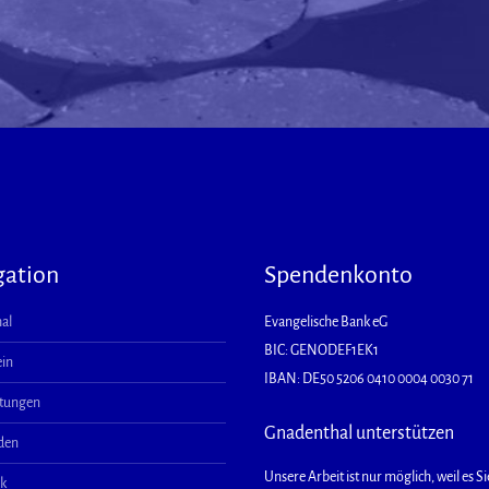
gation
Spendenkonto
al
Evangelische Bank eG
BIC: GENODEF1EK1
ein
IBAN: DE50 5206 0410 0004 0030 71
ltungen
Gnadenthal unterstützen
aden
Unsere Arbeit ist nur möglich, weil es Sie
ek