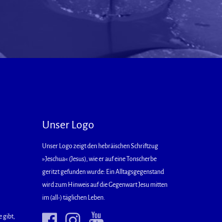
Unser Logo
Unser Logo zeigt den hebräischen Schriftzug
»Jeschua« (Jesus), wie er auf eine Tonscherbe
geritzt gefunden wurde: Ein Alltagsgegenstand
wird zum Hinweis auf die Gegenwart Jesu mitten
im (all-) täglichen Leben.
 gibt,