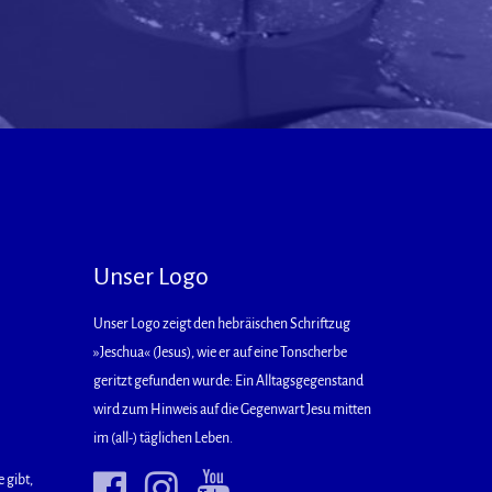
Unser Logo
Unser Logo zeigt den hebräischen Schriftzug
»Jeschua« (Jesus), wie er auf eine Tonscherbe
geritzt gefunden wurde: Ein Alltagsgegenstand
wird zum Hinweis auf die Gegenwart Jesu mitten
im (all-) täglichen Leben.
 gibt,