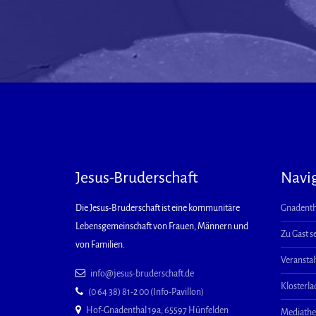
Jesus-Bruderschaft
Navi
Die Jesus-Bruderschaft ist eine kommunitäre
Gnadenth
Lebensgemeinschaft von Frauen, Männern und
Zu Gast s
von Familien.
Veransta
info@jesus-bruderschaft.de
Klosterl
(0 64 38) 81-2 00 (Info-Pavillon)
Hof-Gnadenthal 19a, 65597 Hünfelden
Mediath