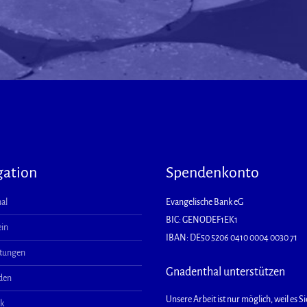
gation
Spendenkonto
al
Evangelische Bank eG
BIC: GENODEF1EK1
ein
IBAN: DE50 5206 0410 0004 0030 71
ltungen
Gnadenthal unterstützen
aden
Unsere Arbeit ist nur möglich, weil es Sie
ek