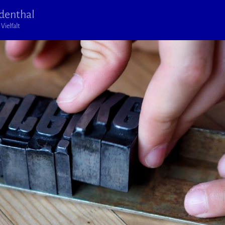
denthal
Vielfalt