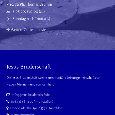
Predigt: Pfr. Thomas Drumm
So. 16.08.2026 10:00 Uhr
(11. Sonntag nach Trinitatis)
Weitere Gottesdienste
Jesus-Bruderschaft
Die Jesus-Bruderschaft ist eine kommunitäre Lebensgemeinschaft von
Frauen, Männern und von Familien.
info@jesus-bruderschaft.de
(0 64 38) 81-2 00 (Info-Pavillon)
Hof-Gnadenthal 19a, 65597 Hünfelden