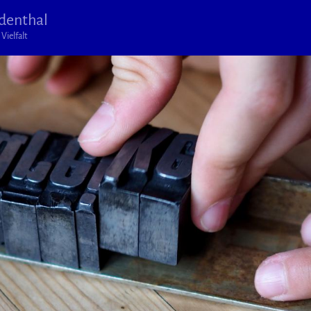
denthal
Vielfalt