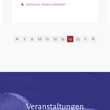
RÜCKSCHAU
,
FREIWILLIGENDIENST
9
10
11
12
13
14
15
Veranstaltungen