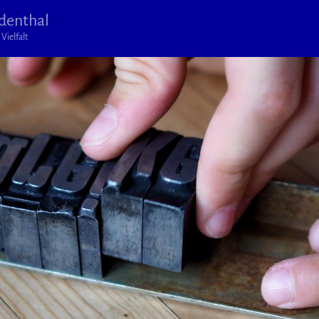
denthal
Vielfalt