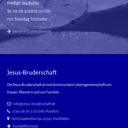
Predigt: Ina Bülles
So. 09.08.2026 10:00 Uhr
(10. Sonntag Trinitatis)
Weitere Gottesdienste
Jesus-Bruderschaft
Die Jesus-Bruderschaft ist eine kommunitäre Lebensgemeinschaft von
Frauen, Männern und von Familien.
info@jesus-bruderschaft.de
(0 64 38) 81-2 00 (Info-Pavillon)
Hof-Gnadenthal 19a, 65597 Hünfelden
Kontaktformular