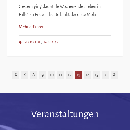
Gestern ging das Stille Wochenende „Leben in
Fülle“ zu Ende ... heute blüht der erste Mohn.
Mehr erfahren ...
RÜCKSCHAU
,
HAUS DER STILLE
8
9
10
11
12
13
14
15
Veranstaltungen